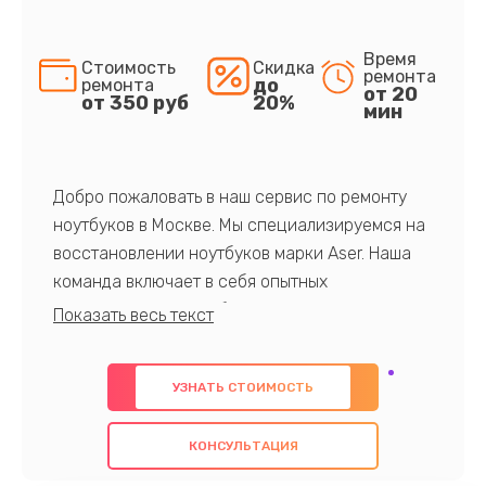
Время
Стоимость
Скидка
ремонта
до
ремонта
от 20
от 350 руб
20%
мин
Добро пожаловать в наш сервис по ремонту
ноутбуков в Москве. Мы специализируемся на
восстановлении ноутбуков марки Aser. Наша
команда включает в себя опытных
профессионалов с обширными знаниями и
многолетним опытом в данной области. Мы
предлагаем быстрый и качественный ремонт с
УЗНАТЬ СТОИМОСТЬ
использованием оригинальных компонентов, а
также гарантируем качество всех
КОНСУЛЬТАЦИЯ
проведенных работ. Наша цель - предоставить
клиентам надежное и профессиональное