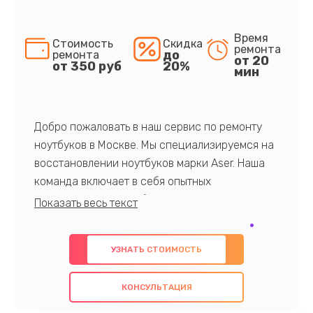
Время
Стоимость
Скидка
ремонта
до
ремонта
от 20
от 350 руб
20%
мин
Добро пожаловать в наш сервис по ремонту
ноутбуков в Москве. Мы специализируемся на
восстановлении ноутбуков марки Aser. Наша
команда включает в себя опытных
профессионалов с обширными знаниями и
многолетним опытом в данной области. Мы
предлагаем быстрый и качественный ремонт с
УЗНАТЬ СТОИМОСТЬ
использованием оригинальных компонентов, а
также гарантируем качество всех
КОНСУЛЬТАЦИЯ
проведенных работ. Наша цель - предоставить
клиентам надежное и профессиональное