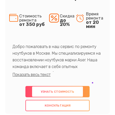
Время
Стоимость
Скидка
ремонта
до
ремонта
от 20
от 350 руб
20%
мин
Добро пожаловать в наш сервис по ремонту
ноутбуков в Москве. Мы специализируемся на
восстановлении ноутбуков марки Aser. Наша
команда включает в себя опытных
профессионалов с обширными знаниями и
многолетним опытом в данной области. Мы
предлагаем быстрый и качественный ремонт с
УЗНАТЬ СТОИМОСТЬ
использованием оригинальных компонентов, а
также гарантируем качество всех
КОНСУЛЬТАЦИЯ
проведенных работ. Наша цель - предоставить
клиентам надежное и профессиональное