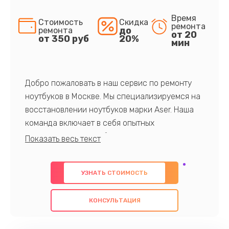
Время
Стоимость
Скидка
ремонта
до
ремонта
от 20
от 350 руб
20%
мин
Добро пожаловать в наш сервис по ремонту
ноутбуков в Москве. Мы специализируемся на
восстановлении ноутбуков марки Aser. Наша
команда включает в себя опытных
профессионалов с обширными знаниями и
многолетним опытом в данной области. Мы
предлагаем быстрый и качественный ремонт с
УЗНАТЬ СТОИМОСТЬ
использованием оригинальных компонентов, а
также гарантируем качество всех
КОНСУЛЬТАЦИЯ
проведенных работ. Наша цель - предоставить
клиентам надежное и профессиональное