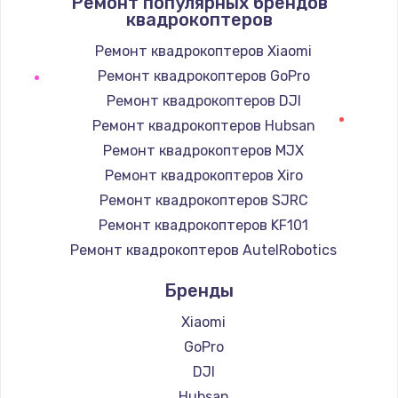
Ремонт популярных брендов
1400 руб.
квадрокоптеров
Заказать
Ремонт квадрокоптеров Xiaomi
Ремонт квадрокоптеров GoPro
Замена / ремонт электронного модуля
управления
Ремонт квадрокоптеров DJI
600 руб.
Ремонт квадрокоптеров Hubsan
Заказать
Ремонт квадрокоптеров MJX
Ремонт квадрокоптеров Xiro
Замена конфорки
Ремонт квадрокоптеров SJRC
1100 руб.
Ремонт квадрокоптеров KF101
Заказать
Ремонт квадрокоптеров AutelRobotics
Бренды
Замена платы сенсора
900 руб.
Xiaomi
Заказать
GoPro
DJI
Замена регулятора режимов конфорки
Hubsan