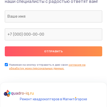
наши специалисты с радостью ответят вам!
1300 руб.
Заказать
Ремонт капиллярной трубки
400 руб.
Заказать
Замена блока питания
1000 руб.
Заказать
Нажимая на кнопку отправить я даю свое
согласие на
обработку моих персональных данных.
Прошивка / разблокировка
900 руб.
Заказать
quadro-iq.ru
Ремонт квадрокоптеров в Магнитогорске
Замена термостата