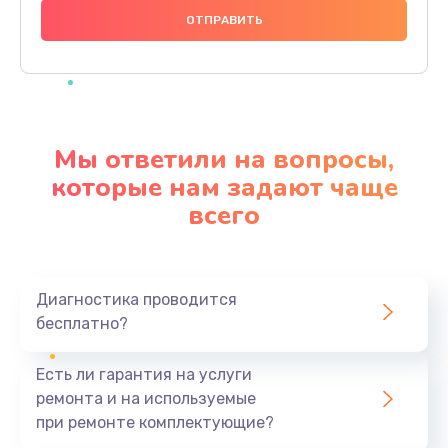
1000 руб.
Заказать
Ремонт материнской платы
4500 руб.
Мы ответили на вопросы,
Заказать
которые нам задают чаще
всего
Профилактическая чистка
1000 руб.
Заказать
Диагностика проводится
бесплатно?
Прошивка BIOS
1920 руб.
Есть ли гарантия на услуги
Заказать
ремонта и на используемые
при ремонте комплектующие?
Замена северного моста