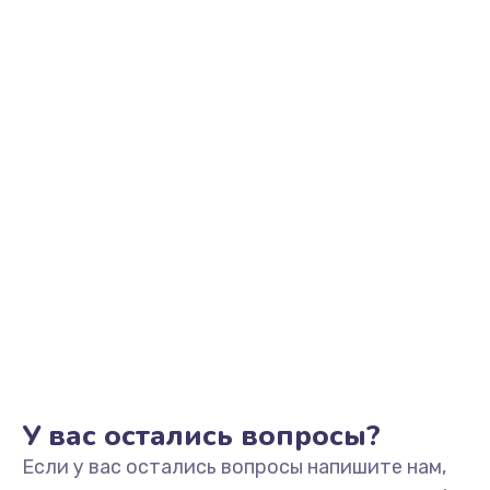
2500 руб.
Заказать
Замена видеоадаптера (видеокарты)
1800 руб.
Заказать
Замена, перепайка чипа
1300 руб.
Заказать
Замена HDMI-разъема
650 руб.
Заказать
У вас остались вопросы?
Если у вас остались вопросы напишите нам,
Замена/Pемонт карбюратора