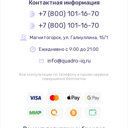
Контактная информация
1200 руб.
Заказать
+7 (800) 101-16-70
+7 (800) 101-16-70
Замена реле
1000 руб.
Магнитогорск
,
 ул. Галиуллина, 15/1
Заказать
Ежедневно с 9:00 до 21:00
Замена термопредохранителя
info@quadro-iq.ru
700 руб.
Заказать
Все консультации по телефону в нашем сервисе
совершенно бесплатны
Замена ТЭНа
2500 руб.
Заказать
Замена шнура