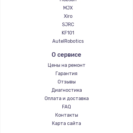
900 руб.
MJX
Заказать
Xiro
SJRC
Замена сенсорного датчика
KF101
1300 руб.
AutelRobotics
Заказать
О сервисе
Замена сигнальной лампы
Цены на ремонт
1200 руб.
Гарантия
Заказать
Отзывы
Диагностика
Замена системной платы
Оплата и доставка
1500 руб.
FAQ
Заказать
Контакты
Карта сайта
Замена температурного датчика