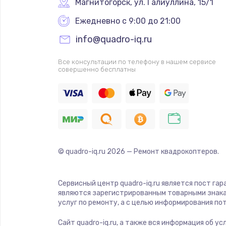
Магнитогорск
,
 ул. Галиуллина, 15/1
Ежедневно с 9:00 до 21:00
info@quadro-iq.ru
Все консультации по телефону в нашем сервисе
совершенно бесплатны
© quadro-iq.ru
2026
— Ремонт квадрокоптеров.
Сервисный центр quadro-iq.ru является пост гар
являются зарегистрированным товарными знака
услуг по ремонту, а с целью информирования п
Сайт quadro-iq.ru, а также вся информация об у