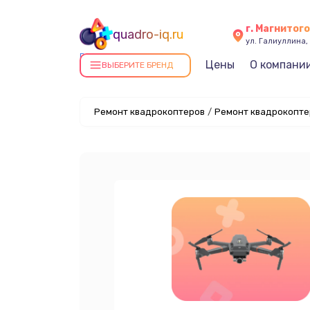
г. Магнитог
quadro-iq.ru
ул. Галиуллина, 
Ремонт квадрокоптеров в
Цены
О компани
ВЫБЕРИТЕ БРЕНД
Магнитогорске
Ремонт квадрокоптеров
/
Ремонт квадрокоптер