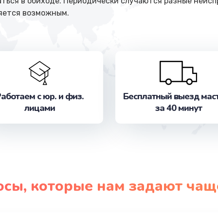
ться в обиходе. Периодически случаются разные неисп
яется возможным.
аботаем с юр. и физ.
Бесплатный выезд мас
лицами
за 40 минут
осы, которые нам задают чащ