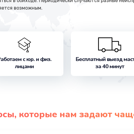
ться в обиходе. Периодически случаются разные неисп
яется возможным.
аботаем с юр. и физ.
Бесплатный выезд мас
лицами
за 40 минут
осы, которые нам задают чащ