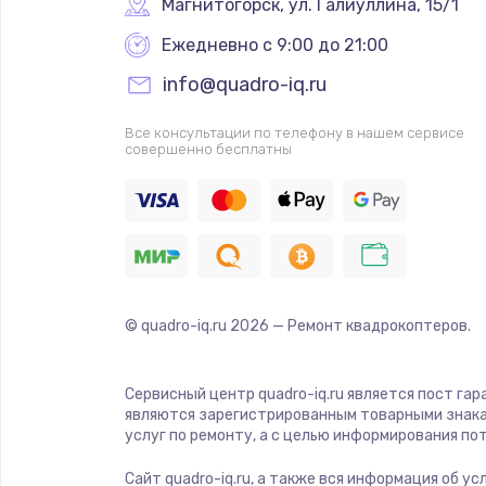
Магнитогорск
,
 ул. Галиуллина, 15/1
Ежедневно с 9:00 до 21:00
info@quadro-iq.ru
Все консультации по телефону в нашем сервисе
совершенно бесплатны
© quadro-iq.ru
2026
— Ремонт квадрокоптеров.
Сервисный центр quadro-iq.ru является пост гар
являются зарегистрированным товарными знака
услуг по ремонту, а с целью информирования п
Сайт quadro-iq.ru, а также вся информация об у