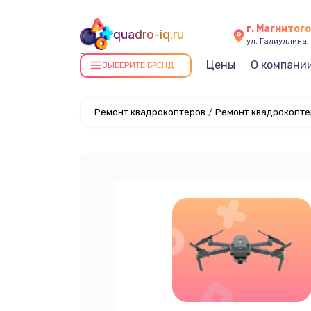
г. Магнитог
quadro-iq.ru
ул. Галиуллина, 
Ремонт квадрокоптеров в
Цены
О компани
ВЫБЕРИТЕ БРЕНД
Магнитогорске
Ремонт квадрокоптеров
/
Ремонт квадрокоптер