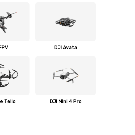
 FPV
DJI Avata
e Tello
DJI Mini 4 Pro