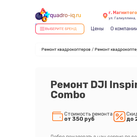
г. Магнитог
quadro-iq.ru
ул. Галиуллина, 
Ремонт квадрокоптеров в
Цены
О компани
ВЫБЕРИТЕ БРЕНД
Магнитогорске
Ремонт квадрокоптеров
/
Ремонт квадрокоптер
Ремонт DJI Inspi
Combo
Стоимость ремонта
Ски
от 350 руб
до 
Добро пожаловать в наш сервис по ре