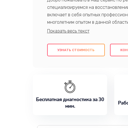
специализируемся на восстановлении
включает в себя опытных профессион
многолетним опытом в данной област
качественный ремонт с использовани
гарантируем качество всех проведенн
клиентам надежное и профессиональн
УЗНАТЬ СТОИМОСТЬ
КОН
потребности наилучшим образом. Не 
сейчас!
Бесплатная диагностика за 30
Рабо
мин.