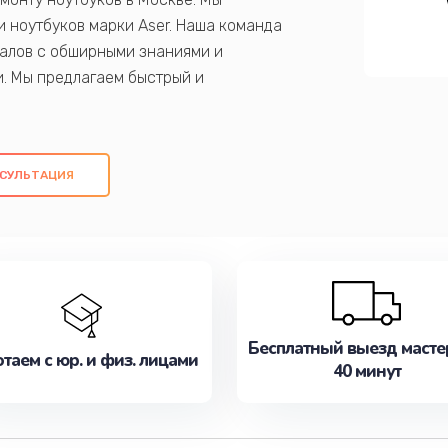
 ноутбуков марки Aser. Наша команда
алов с обширными знаниями и
и. Мы предлагаем быстрый и
ем оригинальных компонентов, а также
ых работ. Наша цель - предоставить
ое обслуживание, удовлетворяя их
СУЛЬТАЦИЯ
медлите записаться на ремонт уже
Бесплатный выезд масте
таем с юр. и физ. лицами
40 минут