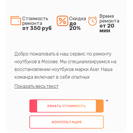
Время
Стоимость
Скидка
ремонта
до
ремонта
от 20
от 350 руб
20%
мин
Добро пожаловать в наш сервис по ремонту
ноутбуков в Москве. Мы специализируемся на
восстановлении ноутбуков марки Aser. Наша
команда включает в себя опытных
профессионалов с обширными знаниями и
многолетним опытом в данной области. Мы
предлагаем быстрый и качественный ремонт с
УЗНАТЬ СТОИМОСТЬ
использованием оригинальных компонентов, а
также гарантируем качество всех
КОНСУЛЬТАЦИЯ
проведенных работ. Наша цель - предоставить
клиентам надежное и профессиональное