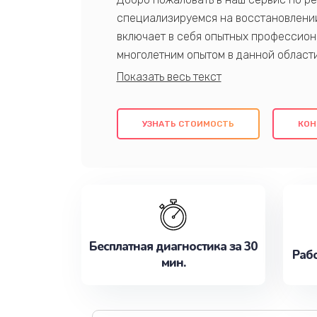
специализируемся на восстановлении
включает в себя опытных профессион
многолетним опытом в данной област
качественный ремонт с использовани
гарантируем качество всех проведенн
клиентам надежное и профессиональн
УЗНАТЬ СТОИМОСТЬ
КОН
потребности наилучшим образом. Не 
сейчас!
Бесплатная диагностика за 30
Рабо
мин.