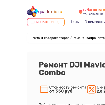
г. Магнитог
quadro-iq.ru
ул. Галиуллина, 
Ремонт квадрокоптеров в
Цены
О компани
ВЫБЕРИТЕ БРЕНД
Магнитогорске
Ремонт квадрокоптеров
/
Ремонт квадрокоптер
Ремонт DJI Mavic
Combo
Стоимость ремонта
Ски
от 350 руб
до 
Добро пожаловать в наш сервис по ре