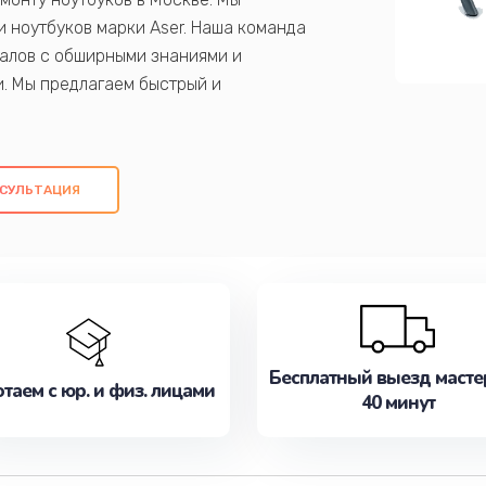
 ноутбуков марки Aser. Наша команда
алов с обширными знаниями и
и. Мы предлагаем быстрый и
ем оригинальных компонентов, а также
ых работ. Наша цель - предоставить
ое обслуживание, удовлетворяя их
СУЛЬТАЦИЯ
медлите записаться на ремонт уже
Бесплатный выезд масте
таем с юр. и физ. лицами
40 минут