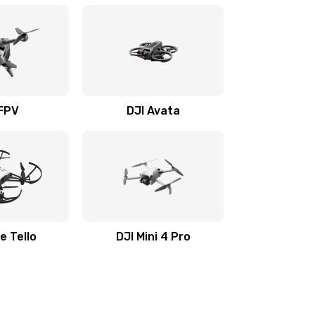
 FPV
DJI Avata
e Tello
DJI Mini 4 Pro