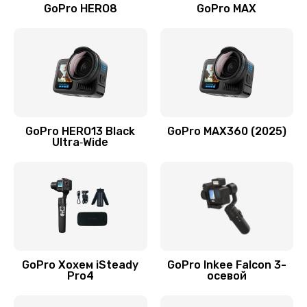
GoPro HERO8
GoPro MAX
GoPro HERO13 Black
GoPro MAX360 (2025)
Ultra‑Wide
GoPro Хохем iSteady
GoPro Inkee Falcon 3-
Pro4
осевой