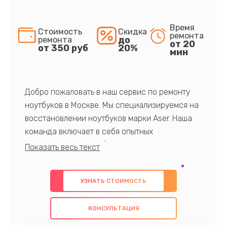
Время
Стоимость
Скидка
ремонта
до
ремонта
от 20
от 350 руб
20%
мин
Добро пожаловать в наш сервис по ремонту
ноутбуков в Москве. Мы специализируемся на
восстановлении ноутбуков марки Aser. Наша
команда включает в себя опытных
профессионалов с обширными знаниями и
многолетним опытом в данной области. Мы
предлагаем быстрый и качественный ремонт с
УЗНАТЬ СТОИМОСТЬ
использованием оригинальных компонентов, а
также гарантируем качество всех
КОНСУЛЬТАЦИЯ
проведенных работ. Наша цель - предоставить
клиентам надежное и профессиональное