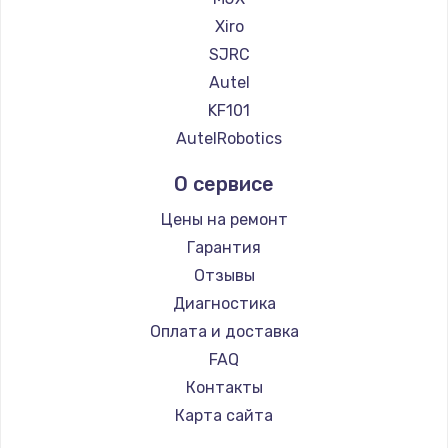
900 руб.
Xiro
Заказать
SJRC
Autel
Замена сенсорного датчика
KF101
1300 руб.
AutelRobotics
Заказать
О сервисе
Замена сигнальной лампы
Цены на ремонт
1200 руб.
Гарантия
Заказать
Отзывы
Диагностика
Замена системной платы
Оплата и доставка
1500 руб.
FAQ
Заказать
Контакты
Карта сайта
Замена температурного датчика