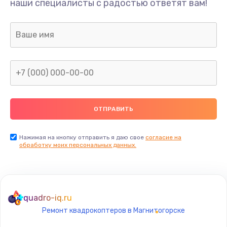
наши специалисты с радостью ответят вам!
1300 руб.
Заказать
Ремонт капиллярной трубки
400 руб.
Заказать
Замена блока питания
1000 руб.
Заказать
Нажимая на кнопку отправить я даю свое
согласие на
обработку моих персональных данных.
Прошивка / разблокировка
900 руб.
Заказать
quadro-iq.ru
Ремонт квадрокоптеров в Магнитогорске
Замена термостата