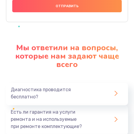
1000 руб.
Заказать
Ремонт материнской платы
4500 руб.
Мы ответили на вопросы,
Заказать
которые нам задают чаще
всего
Профилактическая чистка
1000 руб.
Заказать
Диагностика проводится
бесплатно?
Прошивка BIOS
1920 руб.
Есть ли гарантия на услуги
Заказать
ремонта и на используемые
при ремонте комплектующие?
Замена северного моста