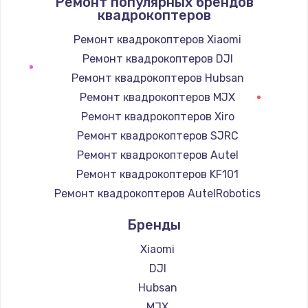
Ремонт популярных брендов
1400 руб.
квадрокоптеров
Заказать
Ремонт квадрокоптеров Xiaomi
Ремонт квадрокоптеров DJI
Замена / ремонт электронного модуля
управления
Ремонт квадрокоптеров Hubsan
600 руб.
Ремонт квадрокоптеров MJX
Заказать
Ремонт квадрокоптеров Xiro
Ремонт квадрокоптеров SJRC
Замена конфорки
Ремонт квадрокоптеров Autel
1100 руб.
Ремонт квадрокоптеров KF101
Заказать
Ремонт квадрокоптеров AutelRobotics
Бренды
Замена платы сенсора
900 руб.
Xiaomi
Заказать
DJI
Hubsan
Замена регулятора режимов конфорки
MJX