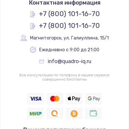
Контактная информация
1200 руб.
Заказать
+7 (800) 101-16-70
+7 (800) 101-16-70
Замена реле
1000 руб.
Магнитогорск
,
 ул. Галиуллина, 15/1
Заказать
Ежедневно с 9:00 до 21:00
Замена термопредохранителя
info@quadro-iq.ru
700 руб.
Заказать
Все консультации по телефону в нашем сервисе
совершенно бесплатны
Замена ТЭНа
2500 руб.
Заказать
Замена шнура