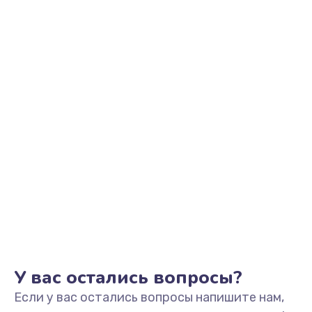
2500 руб.
Заказать
Замена видеоадаптера (видеокарты)
1800 руб.
Заказать
Замена, перепайка чипа
1300 руб.
Заказать
Замена HDMI-разъема
650 руб.
Заказать
У вас остались вопросы?
Если у вас остались вопросы напишите нам,
Замена/Pемонт карбюратора