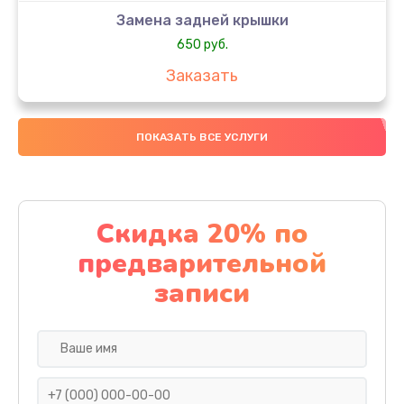
Замена задней крышки
650 руб.
Заказать
Замена аккумулятора
ПОКАЗАТЬ ВСЕ УСЛУГИ
4000 руб.
Заказать
Замена материнской платы
Скидка 20% по
1100 руб.
предварительной
Заказать
записи
Замена масла
750 руб.
Заказать