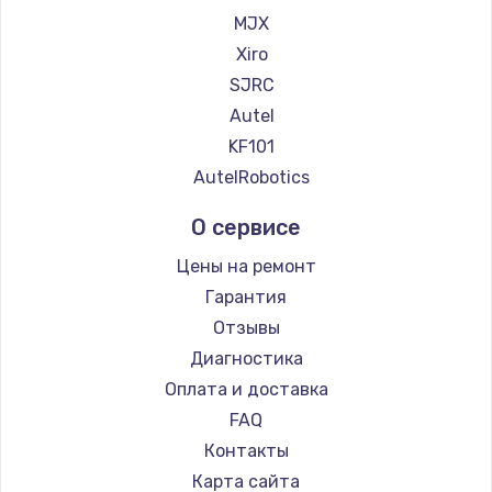
Замена регулятора режимов конфорки
MJX
900 руб.
Xiro
Заказать
SJRC
Autel
Замена сенсорного датчика
KF101
1300 руб.
AutelRobotics
Заказать
О сервисе
Замена сигнальной лампы
Цены на ремонт
1200 руб.
Гарантия
Заказать
Отзывы
Диагностика
Замена системной платы
Оплата и доставка
1500 руб.
FAQ
Заказать
Контакты
Карта сайта