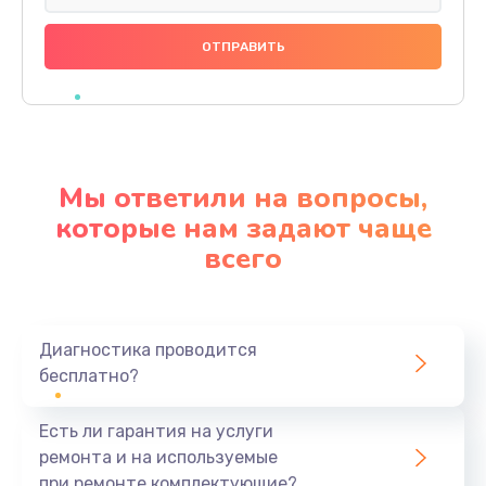
Замена праймера
1000 руб.
Заказать
Ремонт материнской платы
4500 руб.
Мы ответили на вопросы,
Заказать
которые нам задают чаще
всего
Профилактическая чистка
1000 руб.
Заказать
Диагностика проводится
бесплатно?
Прошивка BIOS
1920 руб.
Есть ли гарантия на услуги
Заказать
ремонта и на используемые
при ремонте комплектующие?