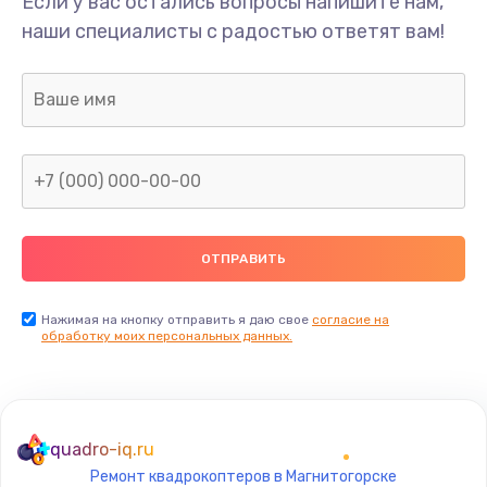
Если у вас остались вопросы напишите нам,
Замена/Pемонт карбюратора
наши специалисты с радостью ответят вам!
1300 руб.
Заказать
Ремонт капиллярной трубки
400 руб.
Заказать
Замена блока питания
1000 руб.
Заказать
Нажимая на кнопку отправить я даю свое
согласие на
обработку моих персональных данных.
Прошивка / разблокировка
900 руб.
Заказать
quadro-iq.ru
Ремонт квадрокоптеров в Магнитогорске