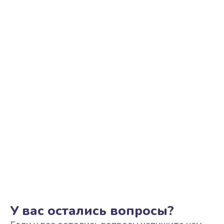
Ремонт цепи питания
2500 руб.
Заказать
Замена видеоадаптера (видеокарты)
1800 руб.
Заказать
Замена, перепайка чипа
1300 руб.
Заказать
Замена HDMI-разъема
650 руб.
Заказать
У вас остались вопросы?