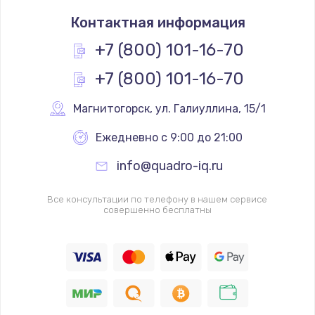
Замена термостата
Контактная информация
1200 руб.
Заказать
+7 (800) 101-16-70
+7 (800) 101-16-70
Замена реле
1000 руб.
Магнитогорск
,
 ул. Галиуллина, 15/1
Заказать
Ежедневно с 9:00 до 21:00
Замена термопредохранителя
info@quadro-iq.ru
700 руб.
Заказать
Все консультации по телефону в нашем сервисе
совершенно бесплатны
Замена ТЭНа
2500 руб.
Заказать
Замена шнура