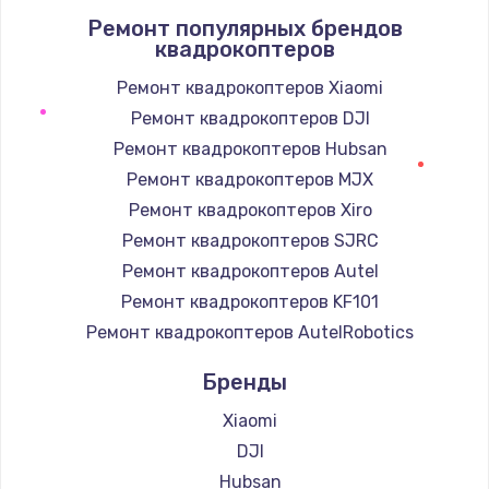
Ремонт популярных брендов
1400 руб.
квадрокоптеров
Заказать
Ремонт квадрокоптеров Xiaomi
Ремонт квадрокоптеров DJI
Замена / ремонт электронного модуля
управления
Ремонт квадрокоптеров Hubsan
600 руб.
Ремонт квадрокоптеров MJX
Заказать
Ремонт квадрокоптеров Xiro
Ремонт квадрокоптеров SJRC
Замена конфорки
Ремонт квадрокоптеров Autel
1100 руб.
Ремонт квадрокоптеров KF101
Заказать
Ремонт квадрокоптеров AutelRobotics
Бренды
Замена платы сенсора
900 руб.
Xiaomi
Заказать
DJI
Hubsan