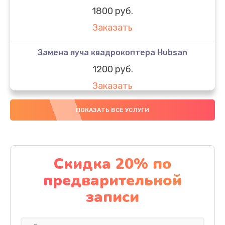
1800 руб.
Заказать
Замена луча квадрокоптера Hubsan
1200 руб.
Заказать
Замена GPS-модуля
ПОКАЗАТЬ ВСЕ УСЛУГИ
1500 руб.
Заказать
Скидка 20% по
Настройка шифрования Wi-Fi
предварительной
1000 руб.
записи
Заказать