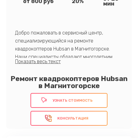
от 800 руб
20%
мин
Добро пожаловать в сервисный центр,
специализирующийся на ремонте
квадрокоптеров Hubsan в Магнитогорске.
Наши специалисты обладают многолетним
опытом в данной области. Среди других
преимуществ - использование оригинальных
Ремонт квадрокоптеров Hubsan
компонентов, быстрый отклик на заявки и
в Магнитогорске
конкурентоспособные цены. Мы ценим
доверие клиентов и стремимся предоставить
УЗНАТЬ СТОИМОСТЬ
только лучший сервис.
Обратитесь к нам прямо сейчас!
КОНСУЛЬТАЦИЯ