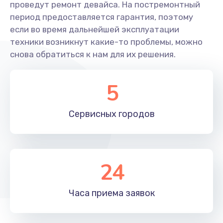
проведут ремонт девайса. На постремонтный
период предоставляется гарантия, поэтому
Замена лопасти
если во время дальнейшей эксплуатации
1400 руб.
техники возникнут какие-то проблемы, можно
Заказать
снова обратиться к нам для их решения.
Ремонт камеры
5
1400 руб.
Заказать
Сервисных
городов
Замена подвеса
1700 руб.
24
Заказать
Часа приема
заявок