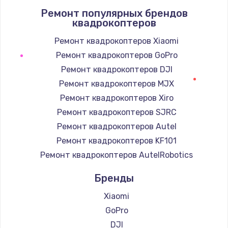
Ремонт популярных брендов
1400 руб.
квадрокоптеров
Заказать
Ремонт квадрокоптеров Xiaomi
Ремонт квадрокоптеров GoPro
Замена / ремонт электронного модуля
управления
Ремонт квадрокоптеров DJI
600 руб.
Ремонт квадрокоптеров MJX
Заказать
Ремонт квадрокоптеров Xiro
Ремонт квадрокоптеров SJRC
Замена конфорки
Ремонт квадрокоптеров Autel
1100 руб.
Ремонт квадрокоптеров KF101
Заказать
Ремонт квадрокоптеров AutelRobotics
Бренды
Замена платы сенсора
900 руб.
Xiaomi
Заказать
GoPro
DJI