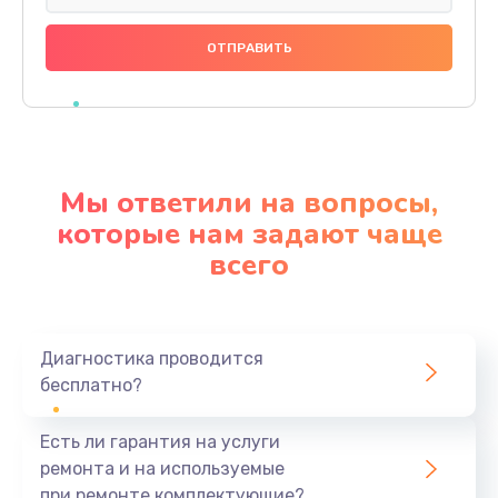
Замена праймера
1000 руб.
Заказать
Ремонт материнской платы
4500 руб.
Мы ответили на вопросы,
Заказать
которые нам задают чаще
всего
Профилактическая чистка
1000 руб.
Заказать
Диагностика проводится
бесплатно?
Прошивка BIOS
1920 руб.
Есть ли гарантия на услуги
Заказать
ремонта и на используемые
при ремонте комплектующие?