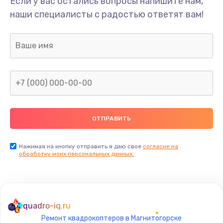
Если у вас остались вопросы напишите нам,
Замена/Pемонт карбюратора
наши специалисты с радостью ответят вам!
1300 руб.
Заказать
Ремонт капиллярной трубки
400 руб.
Заказать
Замена блока питания
1000 руб.
Заказать
Нажимая на кнопку отправить я даю свое
согласие на
обработку моих персональных данных.
Прошивка / разблокировка
900 руб.
Заказать
quadro-iq.ru
Ремонт квадрокоптеров в Магнитогорске