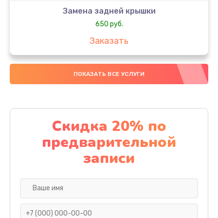
Замена задней крышки
650 руб.
Заказать
Замена аккумулятора
ПОКАЗАТЬ ВСЕ УСЛУГИ
4000 руб.
Заказать
Замена материнской платы
Скидка 20% по
1100 руб.
предварительной
Заказать
записи
Замена масла
750 руб.
Заказать