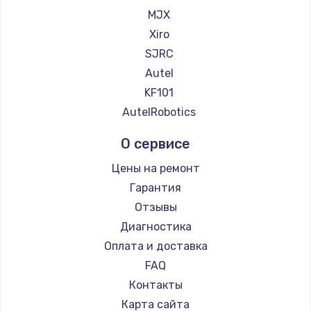
Замена регулятора режимов конфорки
MJX
900 руб.
Xiro
Заказать
SJRC
Autel
Замена сенсорного датчика
KF101
1300 руб.
AutelRobotics
Заказать
О сервисе
Замена сигнальной лампы
Цены на ремонт
1200 руб.
Гарантия
Заказать
Отзывы
Диагностика
Замена системной платы
Оплата и доставка
1500 руб.
FAQ
Заказать
Контакты
Карта сайта