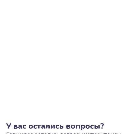
Ремонт цепи питания
2500 руб.
Заказать
Замена видеоадаптера (видеокарты)
1800 руб.
Заказать
Замена, перепайка чипа
1300 руб.
Заказать
Замена HDMI-разъема
650 руб.
Заказать
У вас остались вопросы?