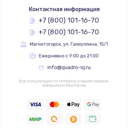
Замена термостата
Контактная информация
1200 руб.
Заказать
+7 (800) 101-16-70
+7 (800) 101-16-70
Замена реле
1000 руб.
Магнитогорск
,
 ул. Галиуллина, 15/1
Заказать
Ежедневно с 9:00 до 21:00
Замена термопредохранителя
info@quadro-iq.ru
700 руб.
Заказать
Все консультации по телефону в нашем сервисе
совершенно бесплатны
Замена ТЭНа
2500 руб.
Заказать
Замена шнура