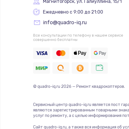
Магнитогорск
,
 ул. Галиуллина, 15/1
Ежедневно с 9:00 до 21:00
info@quadro-iq.ru
Все консультации по телефону в нашем сервисе
совершенно бесплатны
© quadro-iq.ru
2026
— Ремонт квадрокоптеров.
Сервисный центр quadro-iq.ru является пост гар
являются зарегистрированным товарными знака
услуг по ремонту, а с целью информирования п
Сайт quadro-iq.ru, а также вся информация об у