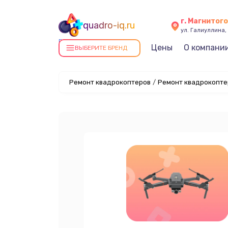
г. Магнитог
quadro-iq.ru
ул. Галиуллина, 
Ремонт квадрокоптеров в
Цены
О компани
ВЫБЕРИТЕ БРЕНД
Магнитогорске
Ремонт квадрокоптеров
/
Ремонт квадрокоптер