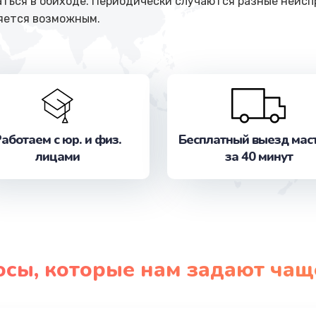
ться в обиходе. Периодически случаются разные неисп
яется возможным.
аботаем с юр. и физ.
Бесплатный выезд мас
лицами
за 40 минут
осы, которые нам задают чащ