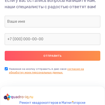
Если у вас остались вопросы напишите нам,
Замена/Pемонт карбюратора
наши специалисты с радостью ответят вам!
1300 руб.
Заказать
Ремонт капиллярной трубки
400 руб.
Заказать
Замена блока питания
1000 руб.
Заказать
Нажимая на кнопку отправить я даю свое
согласие на
обработку моих персональных данных.
Прошивка / разблокировка
900 руб.
Заказать
quadro-iq.ru
Ремонт квадрокоптеров в Магнитогорске