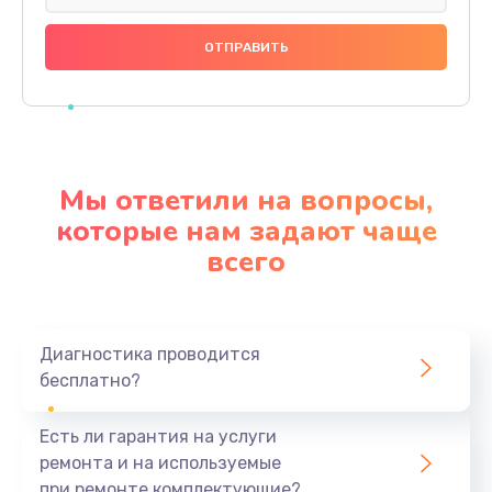
Замена праймера
1000 руб.
Заказать
Ремонт материнской платы
4500 руб.
Мы ответили на вопросы,
Заказать
которые нам задают чаще
всего
Профилактическая чистка
1000 руб.
Заказать
Диагностика проводится
бесплатно?
Прошивка BIOS
1920 руб.
Есть ли гарантия на услуги
Заказать
ремонта и на используемые
при ремонте комплектующие?