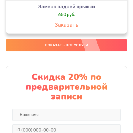
Замена задней крышки
650 руб.
Заказать
Замена аккумулятора
ПОКАЗАТЬ ВСЕ УСЛУГИ
4000 руб.
Заказать
Замена материнской платы
Скидка 20% по
1100 руб.
предварительной
Заказать
записи
Замена масла
750 руб.
Заказать