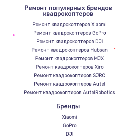
Ремонт популярных брендов
1400 руб.
квадрокоптеров
Заказать
Ремонт квадрокоптеров Xiaomi
Ремонт квадрокоптеров GoPro
Замена / ремонт электронного модуля
управления
Ремонт квадрокоптеров DJI
600 руб.
Ремонт квадрокоптеров Hubsan
Заказать
Ремонт квадрокоптеров MJX
Ремонт квадрокоптеров Xiro
Замена конфорки
Ремонт квадрокоптеров SJRC
1100 руб.
Ремонт квадрокоптеров Autel
Заказать
Ремонт квадрокоптеров AutelRobotics
Бренды
Замена платы сенсора
900 руб.
Xiaomi
Заказать
GoPro
DJI