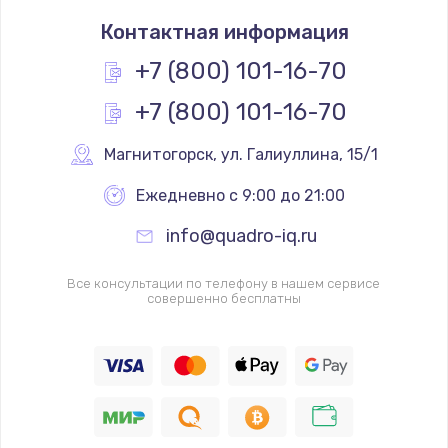
Замена термостата
Контактная информация
1200 руб.
Заказать
+7 (800) 101-16-70
+7 (800) 101-16-70
Замена реле
1000 руб.
Магнитогорск
,
 ул. Галиуллина, 15/1
Заказать
Ежедневно с 9:00 до 21:00
Замена термопредохранителя
info@quadro-iq.ru
700 руб.
Заказать
Все консультации по телефону в нашем сервисе
совершенно бесплатны
Замена ТЭНа
2500 руб.
Заказать
Замена шнура