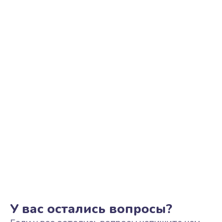
Ремонт цепи питания
2500 руб.
Заказать
Замена видеоадаптера (видеокарты)
1800 руб.
Заказать
Замена, перепайка чипа
1300 руб.
Заказать
Замена HDMI-разъема
650 руб.
Заказать
У вас остались вопросы?