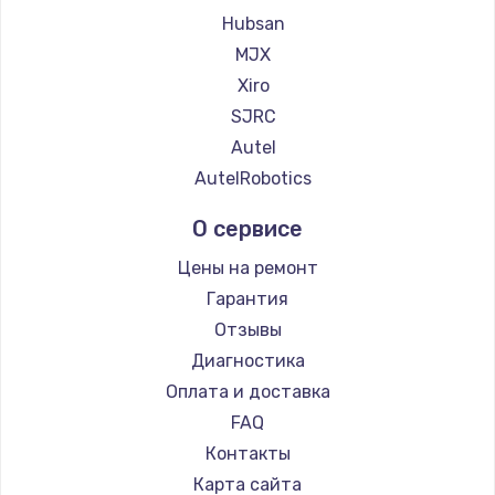
Замена регулятора режимов конфорки
Hubsan
900 руб.
MJX
Заказать
Xiro
SJRC
Замена сенсорного датчика
Autel
1300 руб.
AutelRobotics
Заказать
О сервисе
Замена сигнальной лампы
Цены на ремонт
1200 руб.
Гарантия
Заказать
Отзывы
Диагностика
Замена системной платы
Оплата и доставка
1500 руб.
FAQ
Заказать
Контакты
Карта сайта