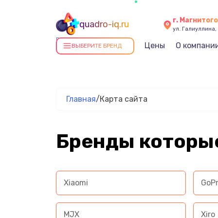
г. Магнитог
quadro-iq.ru
ул. Галиуллина, 
Ремонт квадрокоптеров в
Цены
О компани
ВЫБЕРИТЕ БРЕНД
Магнитогорске
Главная
/
Карта сайта
Бренды которы
Xiaomi
GoP
MJX
Xiro