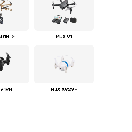
601H-G
MJX V1
X919H
MJX X929H