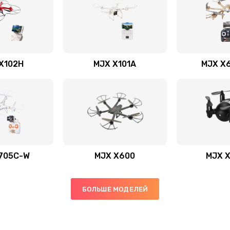
X102H
MJX X101A
MJX X
705C-W
MJX X600
MJX 
БОЛЬШЕ МОДЕЛЕЙ