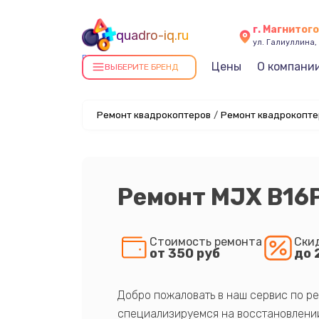
г. Магнитог
quadro-iq.ru
ул. Галиуллина, 
Ремонт квадрокоптеров в
Цены
О компани
ВЫБЕРИТЕ БРЕНД
Магнитогорске
Ремонт квадрокоптеров
/
Ремонт квадрокопте
Ремонт MJX B16
Стоимость ремонта
Ски
от 350 руб
до 
Добро пожаловать в наш сервис по ре
специализируемся на восстановлении