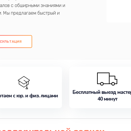
алов с обширными знаниями и
и. Мы предлагаем быстрый и
ем оригинальных компонентов, а также
ых работ. Наша цель - предоставить
ое обслуживание, удовлетворяя их
СУЛЬТАЦИЯ
медлите записаться на ремонт уже
Бесплатный выезд масте
таем с юр. и физ. лицами
40 минут