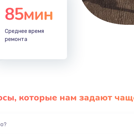
85мин
Среднее время
ремонта
осы, которые нам задают чащ
но?