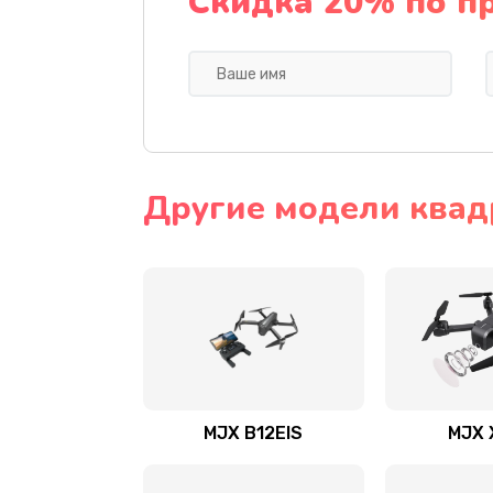
Скидка 20% по п
Другие модели квад
MJX B12EIS
MJX 