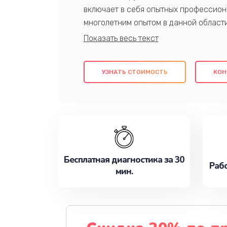
включает в себя опытных профессион
многолетним опытом в данной област
качественный ремонт с использовани
гарантируем качество всех проведенн
клиентам надежное и профессиональн
УЗНАТЬ СТОИМОСТЬ
КОН
потребности наилучшим образом. Не 
сейчас!
Бесплатная диагностика за 30
Рабо
мин.