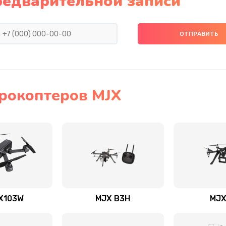
редварительной записи
рокоптеров MJX
X103W
MJX B3H
MJX