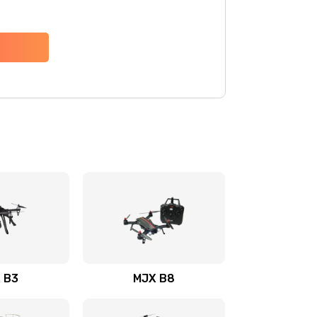
 B3
MJX B8