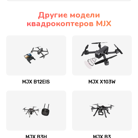
Другие модели
квадрокоптеров MJX
MJX B12EIS
MJX X103W
MJX B3H
MJX B3