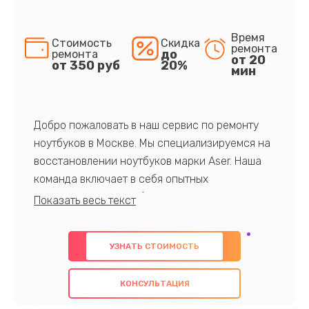
Время
Стоимость
Скидка
ремонта
до
ремонта
от 20
от 350 руб
20%
мин
Добро пожаловать в наш сервис по ремонту
ноутбуков в Москве. Мы специализируемся на
восстановлении ноутбуков марки Aser. Наша
команда включает в себя опытных
профессионалов с обширными знаниями и
многолетним опытом в данной области. Мы
предлагаем быстрый и качественный ремонт с
УЗНАТЬ СТОИМОСТЬ
использованием оригинальных компонентов, а
также гарантируем качество всех
КОНСУЛЬТАЦИЯ
проведенных работ. Наша цель - предоставить
клиентам надежное и профессиональное