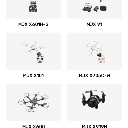
MJX X601H-G
MJX V1
MJX X101
MJX X705C-W
MJX X600
MJX X919H