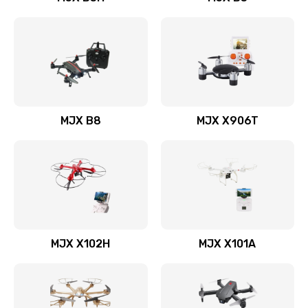
MJX B8
MJX X906T
MJX X102H
MJX X101A