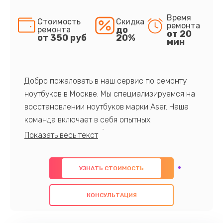
Время
Стоимость
Скидка
ремонта
до
ремонта
от 20
от 350 руб
20%
мин
Добро пожаловать в наш сервис по ремонту
ноутбуков в Москве. Мы специализируемся на
восстановлении ноутбуков марки Aser. Наша
команда включает в себя опытных
профессионалов с обширными знаниями и
многолетним опытом в данной области. Мы
предлагаем быстрый и качественный ремонт с
УЗНАТЬ СТОИМОСТЬ
использованием оригинальных компонентов, а
также гарантируем качество всех
КОНСУЛЬТАЦИЯ
проведенных работ. Наша цель - предоставить
клиентам надежное и профессиональное