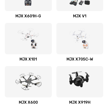
MJX X601H-G
MJX V1
MJX X101
MJX X705C-W
MJX X600
MJX X919H