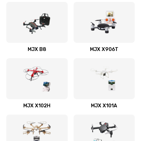
MJX B8
MJX X906T
MJX X102H
MJX X101A