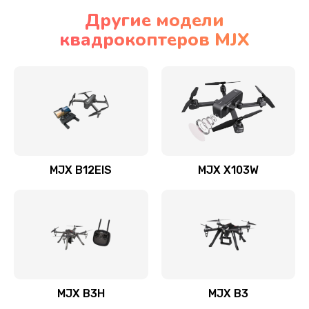
Другие модели
квадрокоптеров MJX
MJX B12EIS
MJX X103W
MJX B3H
MJX B3