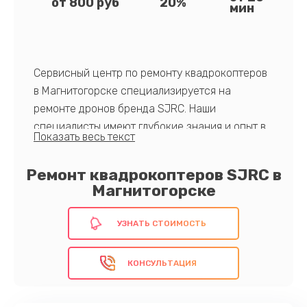
от 800 руб
20%
мин
Сервисный центр по ремонту квадрокоптеров
в Магнитогорске специализируется на
ремонте дронов бренда SJRC. Наши
специалисты имеют глубокие знания и опыт в
данной области, гарантируя высокое качество
обслуживания. Преимущества нашего сервиса
Ремонт квадрокоптеров SJRC в
заключаются в использовании оригинальных
Магнитогорске
запчастей, быстром времени реагирования и
доступных ценах.
УЗНАТЬ СТОИМОСТЬ
Запишитесь на ремонт сейчас!
КОНСУЛЬТАЦИЯ