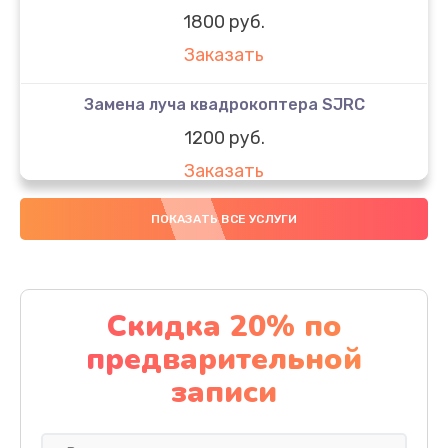
1800 руб.
Заказать
Замена луча квадрокоптера SJRC
1200 руб.
Заказать
Замена GPS-модуля
ПОКАЗАТЬ ВСЕ УСЛУГИ
1500 руб.
Заказать
Скидка 20% по
Настройка шифрования Wi-Fi
предварительной
1000 руб.
записи
Заказать