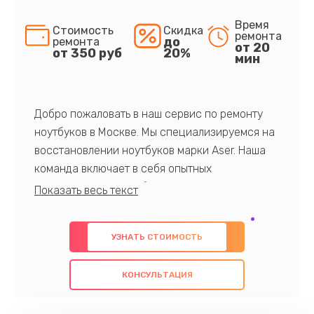
Время
Стоимость
Скидка
ремонта
до
ремонта
от 20
от 350 руб
20%
мин
Добро пожаловать в наш сервис по ремонту
ноутбуков в Москве. Мы специализируемся на
восстановлении ноутбуков марки Aser. Наша
команда включает в себя опытных
профессионалов с обширными знаниями и
многолетним опытом в данной области. Мы
предлагаем быстрый и качественный ремонт с
УЗНАТЬ СТОИМОСТЬ
использованием оригинальных компонентов, а
также гарантируем качество всех
КОНСУЛЬТАЦИЯ
проведенных работ. Наша цель - предоставить
клиентам надежное и профессиональное