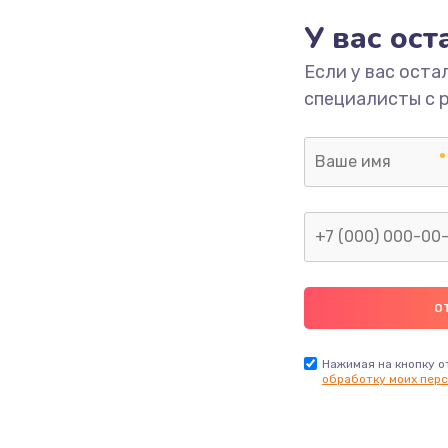
У вас ос
700 руб.
Заказ
Если у вас оста
специалисты с 
2500 руб.
Заказ
1400 руб.
Заказ
модуля
600 руб.
Заказ
1100 руб.
Заказ
900 руб.
Заказ
Нажимая на кнопку о
обработку моих перс
нфорки
900 руб.
Заказ