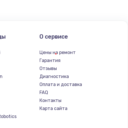
ать
ать
ды
О сервисе
ать
i
Цены на ремонт
ать
Гарантия
Отзывы
ать
n
Диагностика
Оплата и доставка
ать
FAQ
Контакты
ать
Карта сайта
Robotics
ать