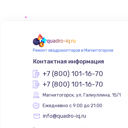
Замена сенсорного датчика
Замена сигнальной лампы
Замена системной платы
quadro-iq.ru
Ремонт квадрокоптеров в Магнитогорске
Замена температурного датчик
Контактная информация
Замена электроконфорки
+7 (800) 101-16-70
+7 (800) 101-16-70
Техобслуживание
Магнитогорск
,
 ул. Галиуллина, 15/1
Установка / подключение / дем
Ежедневно с 9:00 до 21:00
info@quadro-iq.ru
Прошивка