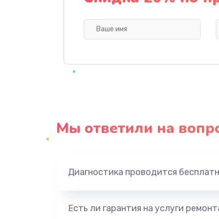
Профилактическая чистка
Прошивка BIOS
Замена северного моста
Ремонт южного моста
Мы ответили на вопр
Замена батарейки BIOS
Настройка BIOS
Диагностика проводится бесплат
Ремонт цепи питания
Есть ли гарантия на услуги ремон
Замена видеоадаптера (видеок