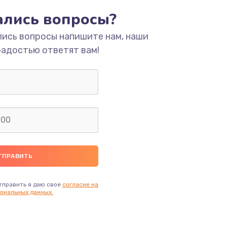
тались вопросы?
ать
лись вопросы напишите нам, наши
радостью ответят вам!
ать
ать
ать
ать
ать
тправить я даю свое
согласие на
ональных данных.
ать