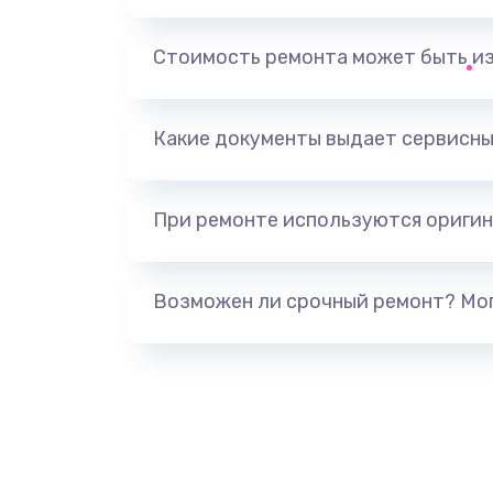
Замена, перепайка чипа
Стоимость ремонта может быть и
Замена HDMI-разъема
Какие документы выдает сервисны
Замена/Pемонт карбюратора
При ремонте используются оригин
Ремонт капиллярной трубки
Замена блока питания
Возможен ли срочный ремонт? Мог
Прошивка / разблокировка
Замена термостата
Замена реле