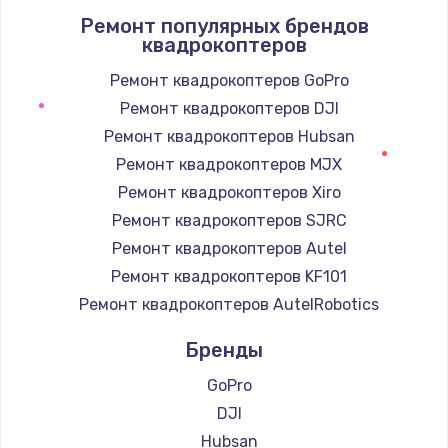
Ремонт популярных брендов
1090 руб.
квадрокоптеров
Заказать
Ремонт квадрокоптеров GoPro
Ремонт квадрокоптеров DJI
Ремонт подсветки
Ремонт квадрокоптеров Hubsan
1200 руб.
Ремонт квадрокоптеров MJX
Заказать
Ремонт квадрокоптеров Xiro
Настройка BIOS
Ремонт квадрокоптеров SJRC
930 руб.
Ремонт квадрокоптеров Autel
Ремонт квадрокоптеров KF101
Заказать
Ремонт квадрокоптеров AutelRobotics
Замена SSD
Бренды
990 руб.
GoPro
Заказать
DJI
Hubsan
Восстановление данных