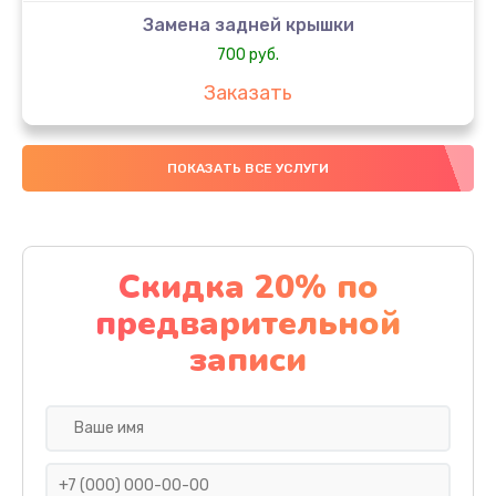
Замена задней крышки
700 руб.
Заказать
Комплексная чистка
ПОКАЗАТЬ ВСЕ УСЛУГИ
900 руб.
Заказать
Замена стекла
Скидка 20% по
1100 руб.
предварительной
Заказать
записи
Ремонт камеры
600 руб.
Заказать