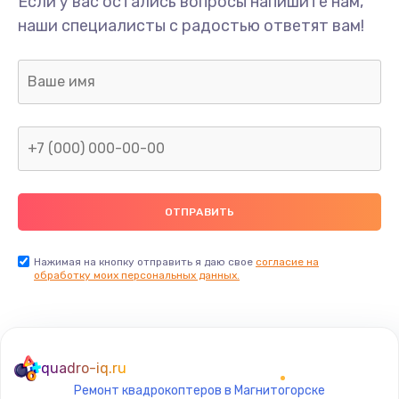
Если у вас остались вопросы напишите нам,
Ремонт динамика
наши специалисты с радостью ответят вам!
400 руб.
Заказать
Замена дисплея
1200 руб.
Заказать
Ремонт сим-лотка
600 руб.
Заказать
Нажимая на кнопку отправить я даю свое
согласие на
обработку моих персональных данных.
Замена клавиатуры
1190 руб.
Заказать
quadro-iq.ru
Ремонт квадрокоптеров в Магнитогорске