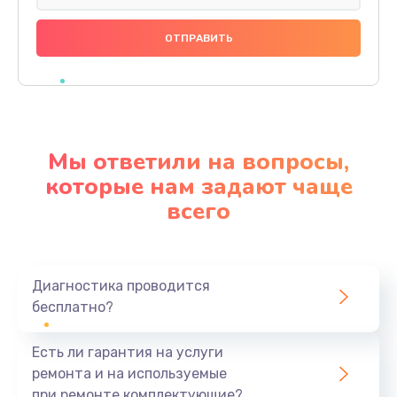
Замена разъема питания
600 руб.
Заказать
Замена шлейфа
600 руб.
Мы ответили на вопросы,
Заказать
которые нам задают чаще
всего
Ремонт мультиконтроллера
1000 руб.
Заказать
Диагностика проводится
бесплатно?
Замена кнопки включения
800 руб.
Есть ли гарантия на услуги
Заказать
ремонта и на используемые
при ремонте комплектующие?