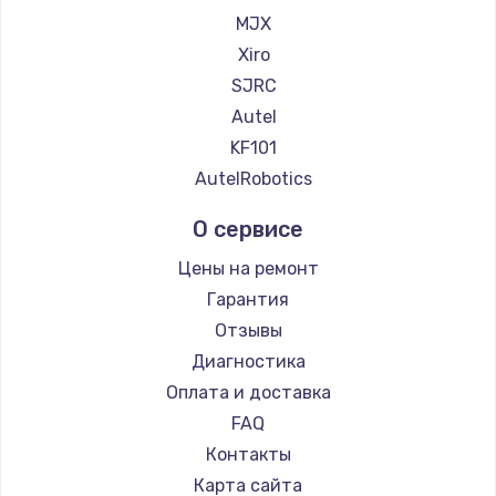
MJX
990 руб.
Xiro
Заказать
SJRC
Замена звуковой карты
Autel
1100 руб.
KF101
AutelRobotics
Заказать
О сервисе
Замена микрофона
Цены на ремонт
1050 руб.
Гарантия
Заказать
Отзывы
Диагностика
Замена оперативной памяти
Оплата и доставка
890 руб.
FAQ
Заказать
Контакты
Замена системы охлаждения
Карта сайта