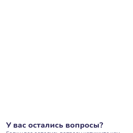
Ремонт цепи питания
2200 руб.
Заказать
Ремонт микрофона
500 руб.
Заказать
Ремонт корпусных элементов
800 руб.
Заказать
Ремонт GPS-модуля
500 руб.
Заказать
У вас остались вопросы?