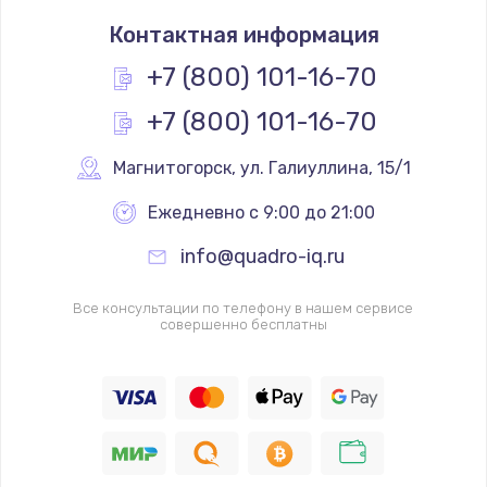
Замена тачпада
Контактная информация
1330 руб.
Заказать
+7 (800) 101-16-70
+7 (800) 101-16-70
Замена контроллера питания
1490 руб.
Магнитогорск
,
 ул. Галиуллина, 15/1
Заказать
Ежедневно с 9:00 до 21:00
Замена южного моста
info@quadro-iq.ru
2600 руб.
Заказать
Все консультации по телефону в нашем сервисе
совершенно бесплатны
Чистка от пыли
990 руб.
Заказать
Настройка ОС