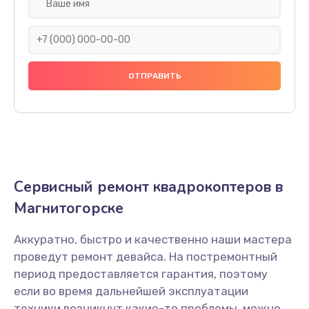
Установка антенны пульта
1000 руб.
Заказать
Замена шестерни
1500 руб.
Заказать
Замена рамы квадрокоптера Xiro
Сервисный ремонт квадрокоптеров в
1200 руб.
Магнитогорске
Заказать
Аккуратно, быстро и качественно наши мастера
Замена оси квадрокоптера Xiro
проведут ремонт девайса. На постремонтный
1400 руб.
период предоставляется гарантия, поэтому
Заказать
если во время дальнейшей эксплуатации
техники возникнут какие-то проблемы, можно