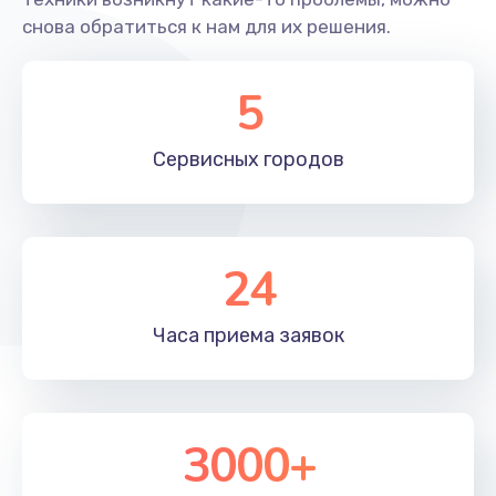
Замена корпуса
снова обратиться к нам для их решения.
1600 руб.
5
Заказать
Переборка квадрокоптера Xiro
Сервисных
городов
1800 руб.
Заказать
24
Прошивка квадрокоптера Xiro
800 руб.
Часа приема
заявок
Заказать
Замена аккумулятора
1600 руб.
3000+
Заказать