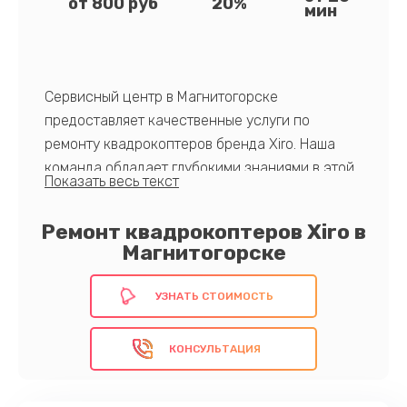
от 800 руб
20%
мин
Сервисный центр в Магнитогорске
предоставляет качественные услуги по
ремонту квадрокоптеров бренда Xiro. Наша
команда обладает глубокими знаниями в этой
области, что гарантирует эффективное и
надёжное восстановление вашего устройства.
Ремонт квадрокоптеров Xiro в
После обращения к нам ваш дрон будет
Магнитогорске
работать как новый!
Запишитесь в центр уже сегодня!
УЗНАТЬ СТОИМОСТЬ
КОНСУЛЬТАЦИЯ