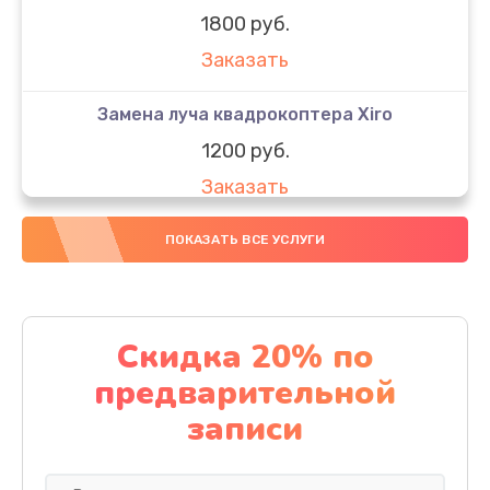
1800 руб.
Заказать
Замена луча квадрокоптера Xiro
1200 руб.
Заказать
Замена GPS-модуля
ПОКАЗАТЬ ВСЕ УСЛУГИ
1500 руб.
Заказать
Скидка 20% по
Настройка шифрования Wi-Fi
предварительной
1000 руб.
записи
Заказать