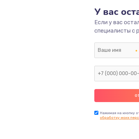
У вас ос
700 руб.
Заказ
Если у вас оста
специалисты с 
2500 руб.
Заказ
1400 руб.
Заказ
модуля
600 руб.
Заказ
1100 руб.
Заказ
900 руб.
Заказ
Нажимая на кнопку о
обработку моих перс
нфорки
900 руб.
Заказ