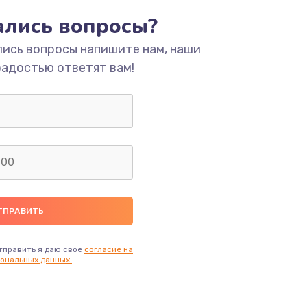
тались вопросы?
ать
лись вопросы напишите нам, наши
радостью ответят вам!
ать
ать
ать
ать
ать
тправить я даю свое
согласие на
ональных данных.
ать