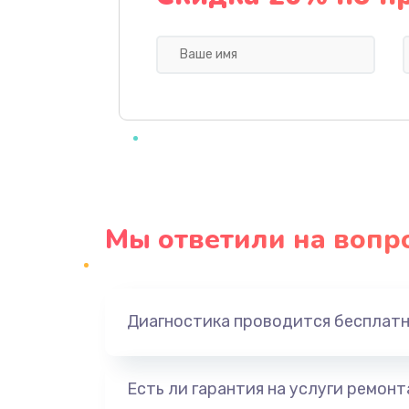
Профилактическая чистка
Прошивка BIOS
Замена северного моста
Ремонт южного моста
Мы ответили на вопр
Замена батарейки BIOS
Настройка BIOS
Диагностика проводится бесплат
Ремонт цепи питания
Есть ли гарантия на услуги ремон
Замена видеоадаптера (видеок