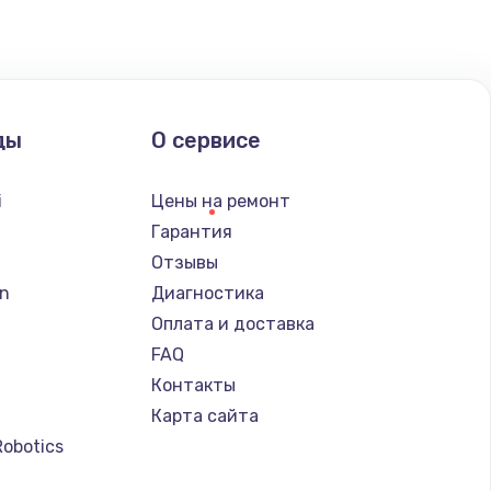
ать
ать
ды
О сервисе
ать
i
Цены на ремонт
ать
Гарантия
Отзывы
ать
n
Диагностика
Оплата и доставка
ать
FAQ
Контакты
ать
Карта сайта
Robotics
ать