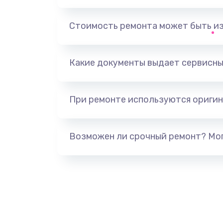
Замена, перепайка чипа
Стоимость ремонта может быть и
Замена HDMI-разъема
Какие документы выдает сервисны
Замена/Pемонт карбюратора
При ремонте используются оригин
Ремонт капиллярной трубки
Замена блока питания
Возможен ли срочный ремонт? Мог
Прошивка / разблокировка
Замена термостата
Замена реле