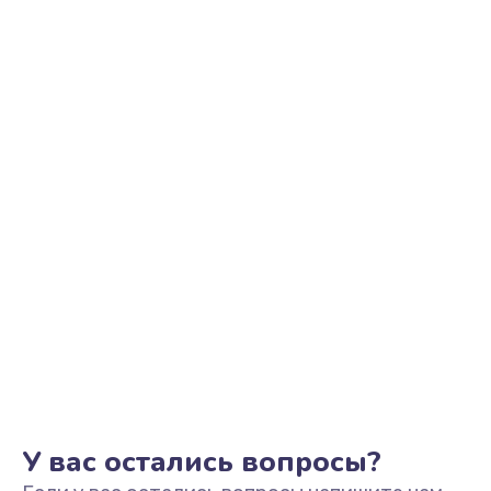
Ремонт цепи питания
2500 руб.
Заказать
Замена видеоадаптера (видеокарты)
1800 руб.
Заказать
Замена, перепайка чипа
1300 руб.
Заказать
Замена HDMI-разъема
650 руб.
Заказать
У вас остались вопросы?