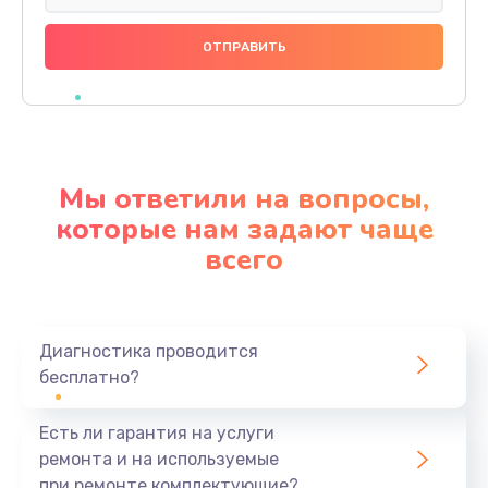
Замена праймера
1000 руб.
Заказать
Ремонт материнской платы
4500 руб.
Мы ответили на вопросы,
Заказать
которые нам задают чаще
всего
Профилактическая чистка
1000 руб.
Заказать
Диагностика проводится
бесплатно?
Прошивка BIOS
1920 руб.
Есть ли гарантия на услуги
Заказать
ремонта и на используемые
при ремонте комплектующие?