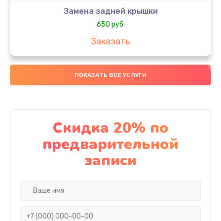
Замена задней крышки
650 руб.
Заказать
Замена аккумулятора
ПОКАЗАТЬ ВСЕ УСЛУГИ
4000 руб.
Заказать
Замена материнской платы
Скидка 20% по
1100 руб.
предварительной
Заказать
записи
Замена масла
750 руб.
Заказать