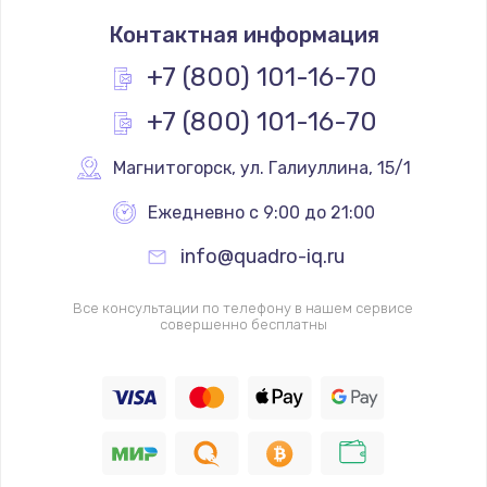
Замена термостата
Контактная информация
1200 руб.
Заказать
+7 (800) 101-16-70
+7 (800) 101-16-70
Замена реле
1000 руб.
Магнитогорск
,
 ул. Галиуллина, 15/1
Заказать
Ежедневно с 9:00 до 21:00
Замена термопредохранителя
info@quadro-iq.ru
700 руб.
Заказать
Все консультации по телефону в нашем сервисе
совершенно бесплатны
Замена ТЭНа
2500 руб.
Заказать
Замена шнура