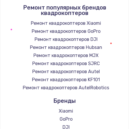
Ремонт популярных брендов
1400 руб.
квадрокоптеров
Заказать
Ремонт квадрокоптеров Xiaomi
Ремонт квадрокоптеров GoPro
Замена / ремонт электронного модуля
управления
Ремонт квадрокоптеров DJI
600 руб.
Ремонт квадрокоптеров Hubsan
Заказать
Ремонт квадрокоптеров MJX
Ремонт квадрокоптеров SJRC
Замена конфорки
Ремонт квадрокоптеров Autel
1100 руб.
Ремонт квадрокоптеров KF101
Заказать
Ремонт квадрокоптеров AutelRobotics
Бренды
Замена платы сенсора
900 руб.
Xiaomi
Заказать
GoPro
DJI