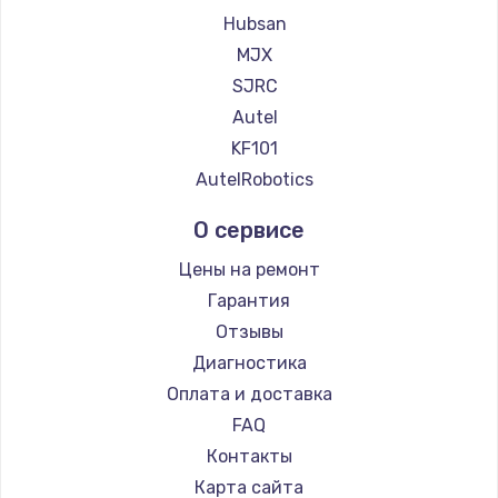
Замена регулятора режимов конфорки
Hubsan
900 руб.
MJX
Заказать
SJRC
Autel
Замена сенсорного датчика
KF101
1300 руб.
AutelRobotics
Заказать
О сервисе
Замена сигнальной лампы
Цены на ремонт
1200 руб.
Гарантия
Заказать
Отзывы
Диагностика
Замена системной платы
Оплата и доставка
1500 руб.
FAQ
Заказать
Контакты
Карта сайта