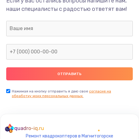
Если у вас остались вопросы напишите нам,
Замена/Pемонт карбюратора
наши специалисты с радостью ответят вам!
1300 руб.
Заказать
Ремонт капиллярной трубки
400 руб.
Заказать
Замена блока питания
1000 руб.
Заказать
Нажимая на кнопку отправить я даю свое
согласие на
обработку моих персональных данных.
Прошивка / разблокировка
900 руб.
Заказать
quadro-iq.ru
Ремонт квадрокоптеров в Магнитогорске